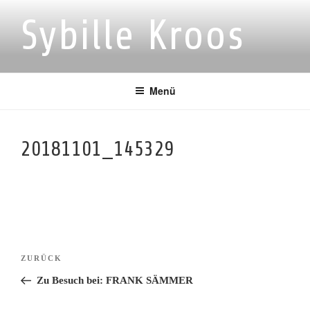
Zum
Sybille Kroos
Inhalt
springen
Menü
20181101_145329
Beitragsnavigation
Vorheriger
ZURÜCK
Beitrag
Zu Besuch bei: FRANK SÄMMER