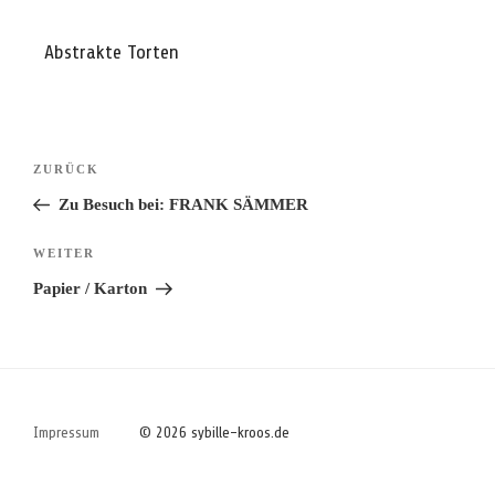
Abstrakte Torten
Beitragsnavigation
Vorheriger
ZURÜCK
Beitrag
Zu Besuch bei: FRANK SÄMMER
Nächster
WEITER
Beitrag
Papier / Karton
Impressum
© 2026 sybille-kroos.de