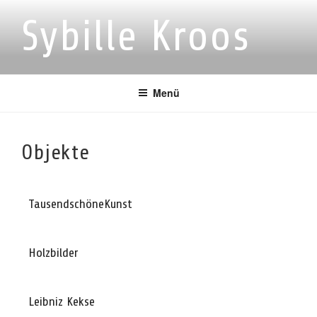
Zum
Sybille Kroos
Inhalt
springen
Menü
Objekte
TausendschöneKunst
Holzbilder
Leibniz Kekse