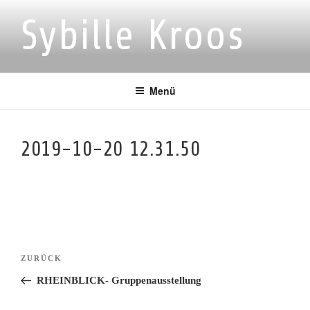
Zum
Sybille Kroos
Inhalt
springen
Menü
2019-10-20 12.31.50
Beitragsnavigation
Vorheriger
ZURÜCK
Beitrag
RHEINBLICK- Gruppenausstellung