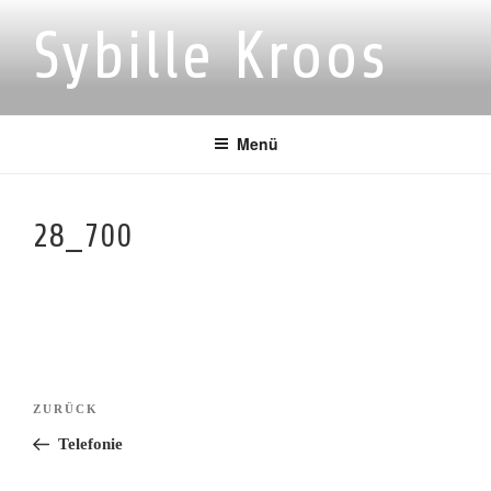
Zum
Sybille Kroos
Inhalt
springen
Menü
28_700
Beitragsnavigation
Vorheriger
ZURÜCK
Beitrag
Telefonie