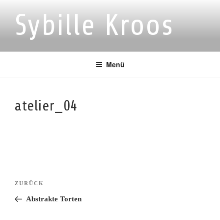
Zum
Sybille Kroos
Inhalt
springen
Menü
atelier_04
Beitragsnavigation
Vorheriger
ZURÜCK
Beitrag
Abstrakte Torten