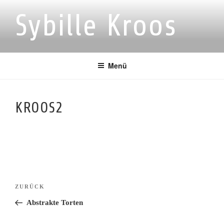
Zum
Sybille Kroos
Inhalt
springen
Menü
KROOS2
Beitragsnavigation
Vorheriger
ZURÜCK
Beitrag
Abstrakte Torten