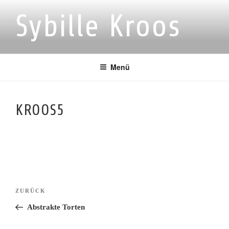
Zum
Sybille Kroos
Inhalt
springen
Menü
KROOS5
Beitragsnavigation
Vorheriger
ZURÜCK
Beitrag
Abstrakte Torten