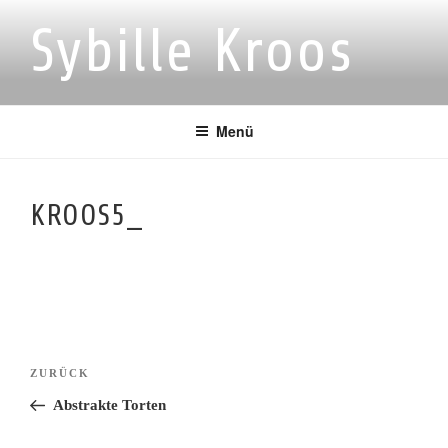
Zum
Sybille Kroos
Inhalt
springen
Menü
KROOS5_
Beitragsnavigation
Vorheriger
ZURÜCK
Beitrag
Abstrakte Torten