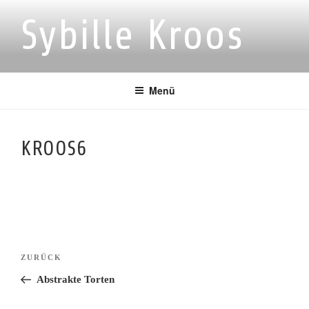
Zum
Sybille Kroos
Inhalt
springen
Menü
KROOS6
Beitragsnavigation
Vorheriger
ZURÜCK
Beitrag
Abstrakte Torten