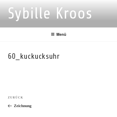
Zum
Sybille Kroos
Inhalt
springen
Menü
60_kuckucksuhr
Beitragsnavigation
Vorheriger
ZURÜCK
Beitrag
Zeichnung