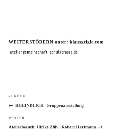
WEITERSTÖBERN unter:
klausgeigle.com
ateliergemeinschaft-schulstrasse.de
Beitragsnavigation
Vorheriger
ZURÜCK
Beitrag
RHEINBLICK- Gruppenausstellung
Nächster
WEITER
Beitrag
Atelierbesuch: Ulrike Zilly | Robert Hartmann