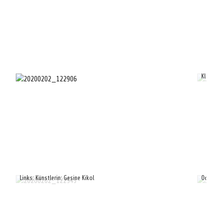
Klaus G
Links: Künstlerin: Gesine Kikol
Odilo W