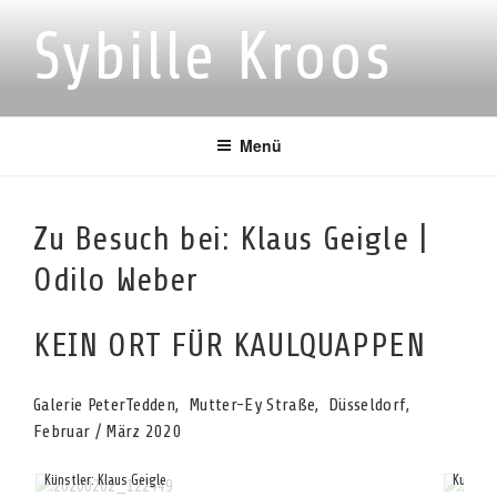
Zum
Sybille Kroos
Inhalt
springen
Menü
Zu Besuch bei: Klaus Geigle |
Odilo Weber
KEIN ORT FÜR KAULQUAPPEN
Galerie PeterTedden, Mutter-Ey Straße, Düsseldorf,
Februar / März 2020
Künstler: Klaus Geigle