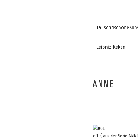
TausendschöneKun
Leibniz Kekse
ANNE
o.T. ( aus der Serie ANN