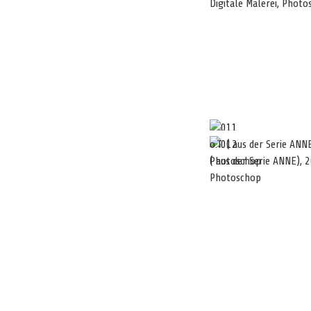
Digitale Malerei, Phot
o.T. ( aus der Serie ANN
Photoschop
( aus der Serie ANNE), 2
Photoschop