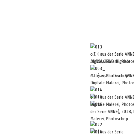
o.T. ( aus der Serie ANN
o.T. ( aus der Serie
Digitale Malerei, Phot
ANNE), 2018, Digitale
o.T. ( aus der Serie ANN
Malerei, Photoschop
Digitale Malerei, Phot
o.T. ( aus der Serie ANN
Digitale Malerei, Phot
der Serie ANNE), 2018, 
Malerei, Photoschop
o.T. ( aus der Serie