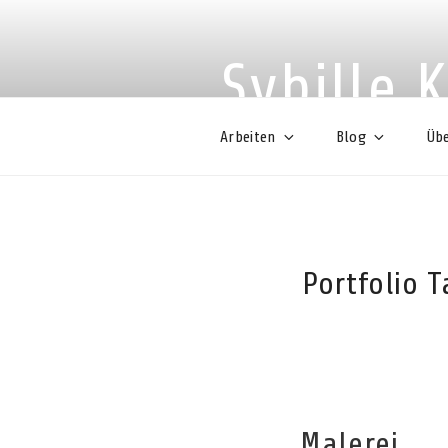
Zum
Inhalt
springen
Sybille 
Arbeiten
Blog
Übe
Portfolio 
Malerei