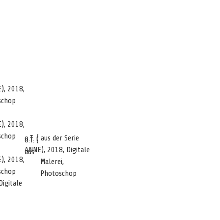
E), 2018,
oschop
E), 2018,
oschop
o.T. ( aus der Serie
o.T. (
ANNE), 2018, Digitale
aus
E), 2018,
Malerei,
oschop
Photoschop
Digitale