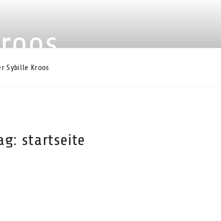
Kroos
r Sybille Kroos
Tag:
startseite