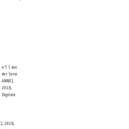
o.T. ( aus
der Serie
ANNE),
2018,
Digitale
E), 2018,