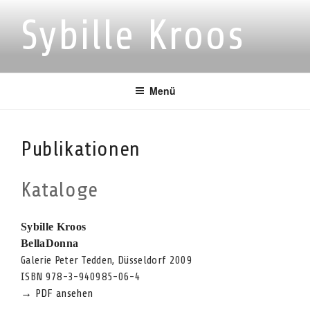
Zum
Sybille Kroos
Inhalt
springen
Menü
Publikationen
Kataloge
Sybille Kroos
BellaDonna
Galerie Peter Tedden, Düsseldorf 2009
ISBN 978-3-940985-06-4
→ PDF ansehen