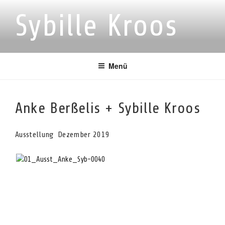
Zum
Sybille Kroos
Inhalt
springen
Menü
Anke Berßelis + Sybille Kroos
Ausstellung Dezember 2019