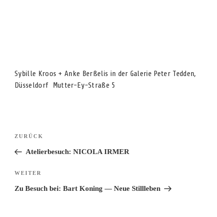
Sybille Kroos + Anke Berßelis in der Galerie Peter Tedden,
Düsseldorf Mutter-Ey-Straße 5
Beitragsnavigation
Vorheriger
ZURÜCK
Beitrag
Atelierbesuch: NICOLA IRMER
Nächster
WEITER
Beitrag
Zu Besuch bei: Bart Koning — Neue Stillleben