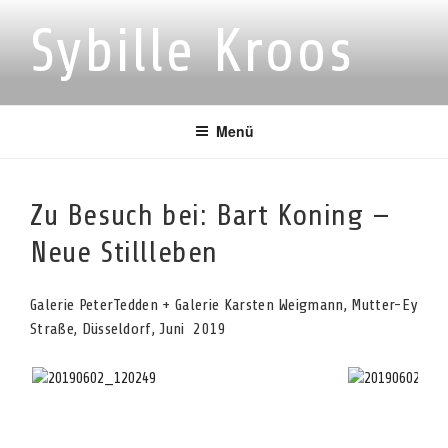
Zum
Sybille Kroos
Inhalt
springen
Menü
Zu Besuch bei: Bart Koning —
Neue Stillleben
Galerie PeterTedden + Galerie Karsten Weigmann, Mutter-Ey
Straße, Düsseldorf, Juni 2019