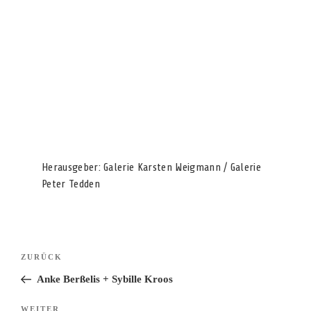
Herausgeber: Galerie Karsten Weigmann / Galerie
Peter Tedden
Beitragsnavigation
Vorheriger
ZURÜCK
Beitrag
Anke Berßelis + Sybille Kroos
Nächster
WEITER