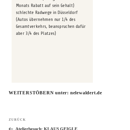
Monats Rabatt auf sein Gehalt)
schlechte Radwege in Düsseldorf
(Autos übernehmen nur 1/4 des
Gesamtverkehrs, beanspruchen dafür
aber 3/4 des Platzes)
WEITERSTÖBERN unter:
nelewaldert.de
Beitragsnavigation
Vorheriger
ZURÜCK
Beitrag
Atelierbesuch: KLAUS GEIGLE