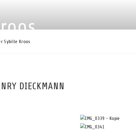
Kroos
r Sybille Kroos
HENRY DIECKMANN